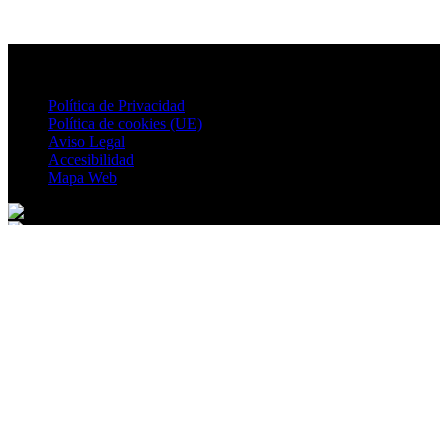
Política de Privacidad
Política de cookies (UE)
Aviso Legal
Accesibilidad
Mapa Web
© 2026 Peñas de San Pedro. All rights reserved.
Ir al contenido
Abrir barra de herramientas
Herramientas de accesibilidad
Aumentar texto