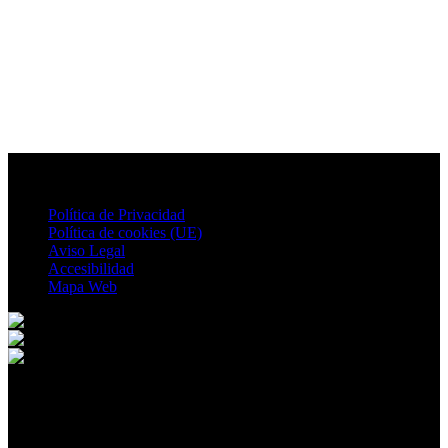
Política de Privacidad
Política de cookies (UE)
Aviso Legal
Accesibilidad
Mapa Web
© 2026 Peñas de San Pedro. All rights reserved.